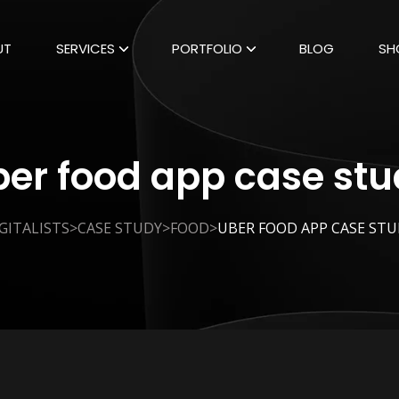
UT
SERVICES
PORTFOLIO
BLOG
SH
er food app case st
>
>
>
GITALISTS
CASE STUDY
FOOD
UBER FOOD APP CASE ST