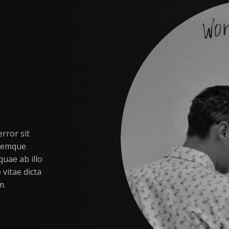
rror sit
oremque
uae ab illo
 vitae dicta
m.