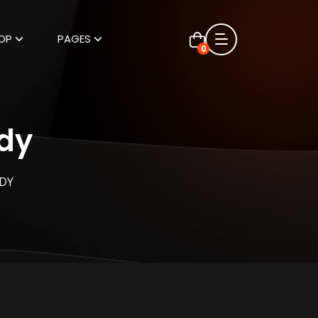
OP
PAGES
0
udy
UDY