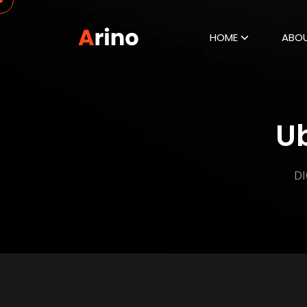
HOME
ABO
Ub
DI